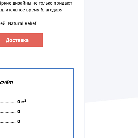
 Яркие дизайны не только придают
 длительное время благодаря
й Natural Relief.
Доставка
асчёт
2
0
м
0
0