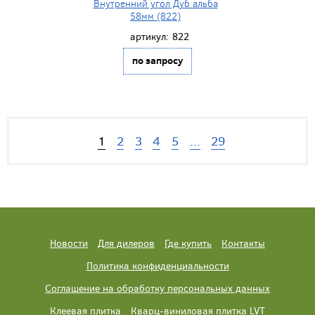
Внутренний угол Дуб альба
58мм (822)
артикул:
822
по запросу
1
2
3
4
5
...
29
Новости
Для дилеров
Где купить
Контакты
Политика конфиденциальности
Соглашение на обработку персональных данных
Клеевая плитка
Кварц-виниловая плитка LVT