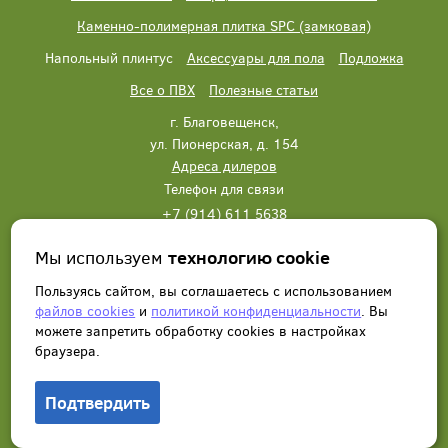
Каменно-полимерная плитка SPC (замковая)
Напольный плинтус
Аксессуары для пола
Подложка
Все о ПВХ
Полезные статьи
г. Благовещенск,
ул. Пионерская, д. 154
Адреса дилеров
Телефон для связи
+7 (914) 611 5638
+7 (914) 611 5638
Мы используем
технологию cookie
Написать нам
Заказать звонок
Пользуясь сайтом, вы соглашаетесь с использованием
файлов cookies
и
политикой конфиденциальности
. Вы
можете запретить обработку сookies в настройках
браузера.
Подтвердить
© 2012 - 2026, Wonderful Vinyl Floor. Все права защищены.