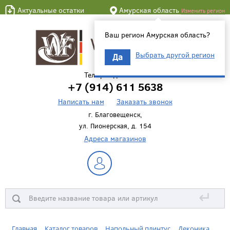
Актуальные остатки
Амурская область
Изменить регион
Ваш регион Амурская область?
Выбрать другой регион
Да
Телефон для связи
+7 (914) 611 5638
Написать нам
Заказать звонок
г. Благовещенск,
ул. Пионерская, д. 154
Адреса магазинов
↵
Главная
Каталог товаров
Напольный плинтус
Деконика