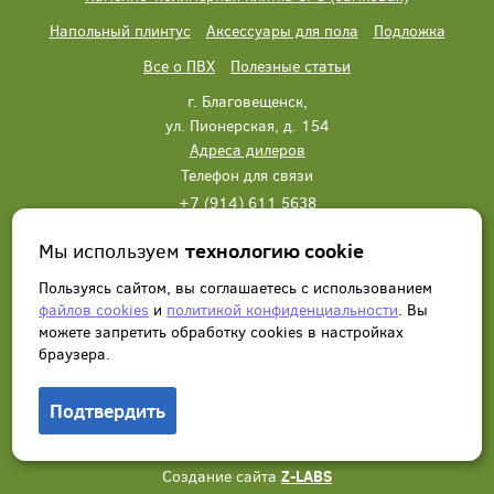
Напольный плинтус
Аксессуары для пола
Подложка
Все о ПВХ
Полезные статьи
г. Благовещенск,
ул. Пионерская, д. 154
Адреса дилеров
Телефон для связи
+7 (914) 611 5638
+7 (914) 611 5638
Мы используем
технологию cookie
Написать нам
Заказать звонок
Пользуясь сайтом, вы соглашаетесь с использованием
файлов cookies
и
политикой конфиденциальности
. Вы
можете запретить обработку сookies в настройках
браузера.
Подтвердить
© 2012 - 2026, Wonderful Vinyl Floor. Все права защищены.
Создание сайта
Z-LABS