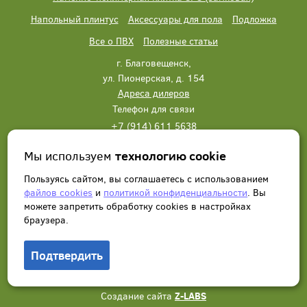
Напольный плинтус
Аксессуары для пола
Подложка
Все о ПВХ
Полезные статьи
г. Благовещенск,
ул. Пионерская, д. 154
Адреса дилеров
Телефон для связи
+7 (914) 611 5638
+7 (914) 611 5638
Мы используем
технологию cookie
Написать нам
Заказать звонок
Пользуясь сайтом, вы соглашаетесь с использованием
файлов cookies
и
политикой конфиденциальности
. Вы
можете запретить обработку сookies в настройках
браузера.
Подтвердить
© 2012 - 2026, Wonderful Vinyl Floor. Все права защищены.
Создание сайта
Z-LABS