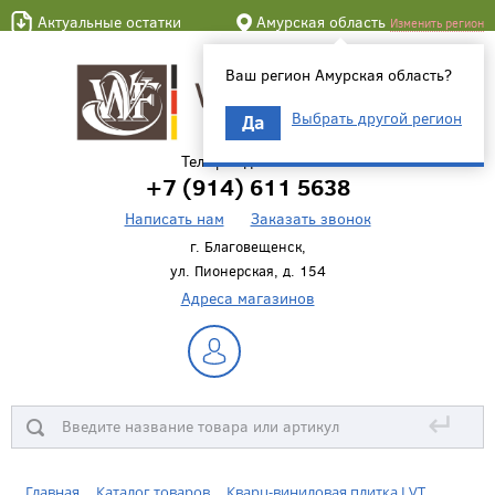
Актуальные остатки
Амурская область
Изменить регион
Ваш регион Амурская область?
Выбрать другой регион
Да
Телефон для связи
+7 (914) 611 5638
Написать нам
Заказать звонок
г. Благовещенск,
ул. Пионерская, д. 154
Адреса магазинов
↵
Главная
Каталог товаров
Кварц-виниловая плитка LVT