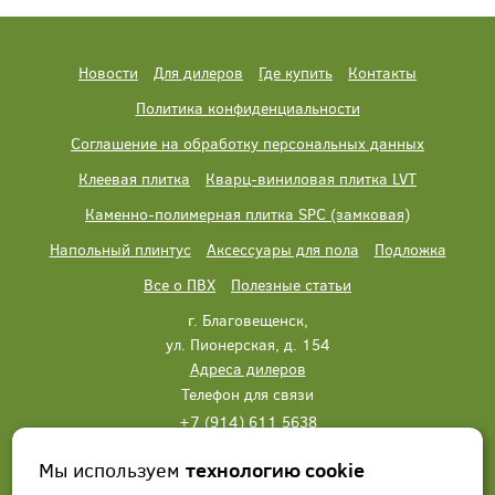
Новости
Для дилеров
Где купить
Контакты
Политика конфиденциальности
Соглашение на обработку персональных данных
Клеевая плитка
Кварц-виниловая плитка LVT
Каменно-полимерная плитка SPC (замковая)
Напольный плинтус
Аксессуары для пола
Подложка
Все о ПВХ
Полезные статьи
г. Благовещенск,
ул. Пионерская, д. 154
Адреса дилеров
Телефон для связи
+7 (914) 611 5638
+7 (914) 611 5638
Мы используем
технологию cookie
Написать нам
Заказать звонок