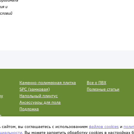
оригинала
ия и
словий
Каменно-полимерная плитка
Все о ПВХ
SPC (замковая)
Полезные статьи
ку
Напольный плинтус
Аксессуары для пола
Подложка
а
ь сайтом, вы соглашаетесь с использованием
файлов cookies
и
поли
циальности
. Вы можете запретить обработку сookies в настройках 