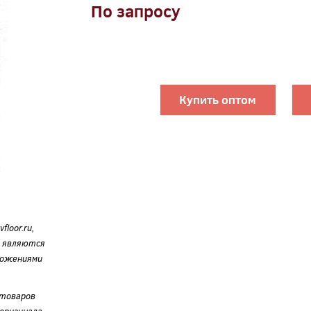
По запросу
Купить оптом
loor.ru,
е являются
ложениями
 товаров