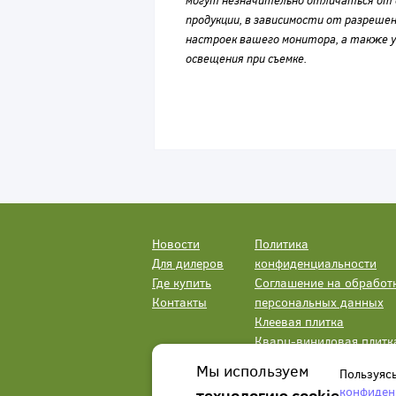
могут незначительно отличаться от 
продукции, в зависимости от разрешен
настроек вашего монитора, а также у
освещения при съемке.
Новости
Политика
Для дилеров
конфиденциальности
Где купить
Соглашение на обработ
Контакты
персональных данных
Клеевая плитка
Кварц-виниловая плитк
LVT
Мы используем
Пользуяс
конфиден
технологию cookie