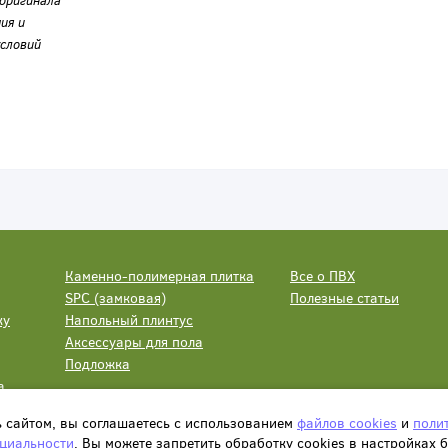
оригинала
ия и
словий
Каменно-полимерная плитка
Все о ПВХ
SPC (замковая)
Полезные статьи
ку
Напольный плинтус
Аксессуары для пола
Подложка
а
ь сайтом, вы соглашаетесь с использованием
файлов cookies
и
поли
циальности
. Вы можете запретить обработку сookies в настройках 