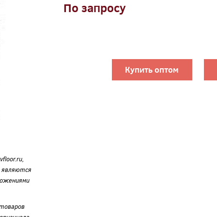
По запросу
Купить оптом
loor.ru,
е являются
ложениями
 товаров