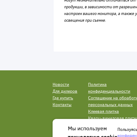
могут незначительно отличаться от 
продукции, в зависимости от разрешен
настроек вашего монитора, а также у
освещения при съемке.
Новости
Политика
Для дилеров
конфиденциальности
Где купить
Соглашение на обработ
Контакты
персональных данных
Клеевая плитка
Кварц-виниловая плитк
LVT
Мы используем
Пользуяс
конфиден
технологию cookie