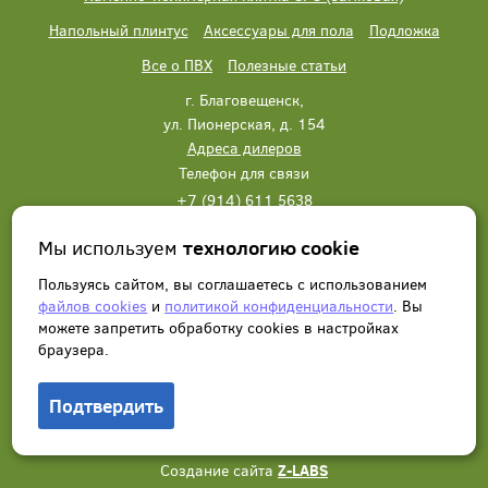
Напольный плинтус
Аксессуары для пола
Подложка
Все о ПВХ
Полезные статьи
г. Благовещенск,
ул. Пионерская, д. 154
Адреса дилеров
Телефон для связи
+7 (914) 611 5638
+7 (914) 611 5638
Мы используем
технологию cookie
Написать нам
Заказать звонок
Пользуясь сайтом, вы соглашаетесь с использованием
файлов cookies
и
политикой конфиденциальности
. Вы
можете запретить обработку сookies в настройках
браузера.
Подтвердить
© 2012 - 2026, Wonderful Vinyl Floor. Все права защищены.
Создание сайта
Z-LABS