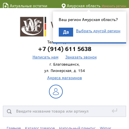
Актуальные остатки
Амурская область
Изменить регион
Ваш регион Амурская область?
Выбрать другой регион
Да
Телефон для связи
+7 (914) 611 5638
Написать нам
Заказать звонок
г. Благовещенск,
ул. Пионерская, д. 154
Адреса магазинов
↵
Главная
Каталог товаров
Напольный плинтус
Wimar