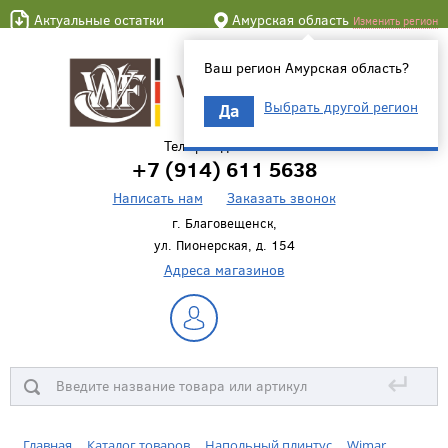
Актуальные остатки
Амурская область
Изменить регион
Ваш регион Амурская область?
Выбрать другой регион
Да
Телефон для связи
+7 (914) 611 5638
Написать нам
Заказать звонок
г. Благовещенск,
ул. Пионерская, д. 154
Адреса магазинов
↵
Главная
Каталог товаров
Напольный плинтус
Wimar