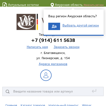
Актуальные остатки
Амурская область
Изменить регион
Ваш регион Амурская область?
Выбрать другой регион
Да
Телефон для связи
+7 (914) 611 5638
Написать нам
Заказать звонок
г. Благовещенск,
ул. Пионерская, д. 154
Адреса магазинов
↵
Главная
Каталог товаров
Напольный плинтус
Wimar