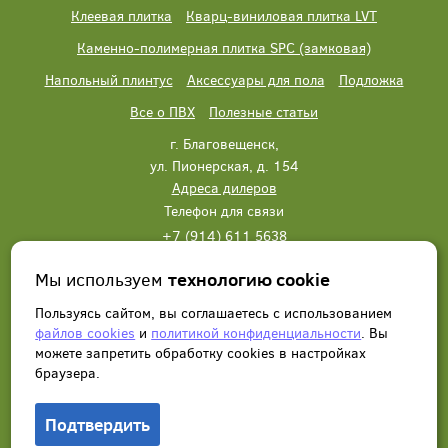
Клеевая плитка
Кварц-виниловая плитка LVT
Каменно-полимерная плитка SPC (замковая)
Напольный плинтус
Аксессуары для пола
Подложка
Все о ПВХ
Полезные статьи
г. Благовещенск,
ул. Пионерская, д. 154
Адреса дилеров
Телефон для связи
+7 (914) 611 5638
+7 (914) 611 5638
Мы используем
технологию cookie
Написать нам
Заказать звонок
Пользуясь сайтом, вы соглашаетесь с использованием
файлов cookies
и
политикой конфиденциальности
. Вы
можете запретить обработку сookies в настройках
браузера.
Подтвердить