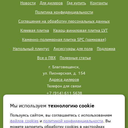
Новости
Для дилеров
Где купить
Контакты
Политика конфиденциальности
Соглашение на обработку персональных данных
Клеевая плитка
Кварц-виниловая плитка LVT
Каменно-полимерная плитка SPC (замковая)
Напольный плинтус
Аксессуары для пола
Подложка
Все о ПВХ
Полезные статьи
г. Благовещенск,
ул. Пионерская, д. 154
Адреса дилеров
Телефон для связи
+7 (914) 611 5638
+7 (914) 611 5638
Мы используем
технологию cookie
Написать нам
Заказать звонок
Пользуясь сайтом, вы соглашаетесь с использованием
файлов cookies
и
политикой конфиденциальности
. Вы
можете запретить обработку сookies в настройках