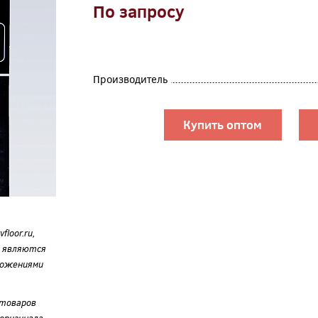
По запросу
Производитель
Купить оптом
loor.ru,
е являются
ложениями
 товаров