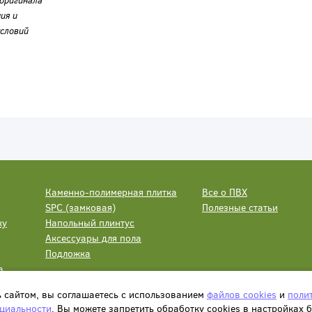
оригинала
ия и
словий
Каменно-полимерная плитка
Все о ПВХ
SPC (замковая)
Полезные статьи
ку
Напольный плинтус
Аксессуары для пола
Подложка
а
ь сайтом, вы соглашаетесь с использованием
файлов cookies
и
поли
циальности
. Вы можете запретить обработку сookies в настройках 