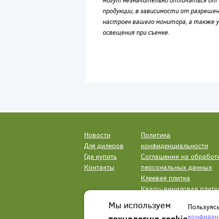
могут незначительно отличаться от 
продукции, в зависимости от разрешен
настроек вашего монитора, а также у
освещения при съемке.
Новости
Политика
Для дилеров
конфиденциальности
Где купить
Соглашение на обработ
Контакты
персональных данных
Клеевая плитка
Кварц-виниловая плитк
LVT
Мы используем
Пользуяс
конфиден
технологию cookie