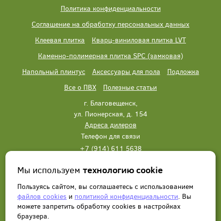
Политика конфиденциальности
Соглашение на обработку персональных данных
Клеевая плитка
Кварц-виниловая плитка LVT
Каменно-полимерная плитка SPC (замковая)
Напольный плинтус
Аксессуары для пола
Подложка
Все о ПВХ
Полезные статьи
г. Благовещенск,
ул. Пионерская, д. 154
Адреса дилеров
Телефон для связи
+7 (914) 611 5638
+7 (914) 611 5638
Мы используем
технологию cookie
Написать нам
Заказать звонок
Пользуясь сайтом, вы соглашаетесь с использованием
файлов cookies
и
политикой конфиденциальности
. Вы
можете запретить обработку сookies в настройках
браузера.