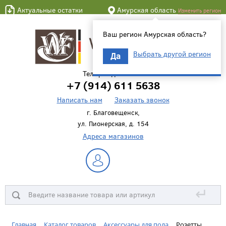
Актуальные остатки
Амурская область
Изменить регион
Ваш регион Амурская область?
Выбрать другой регион
Да
Телефон для связи
+7 (914) 611 5638
Написать нам
Заказать звонок
г. Благовещенск,
ул. Пионерская, д. 154
Адреса магазинов
↵
Главная
Каталог товаров
Аксессуары для пола
Розетты