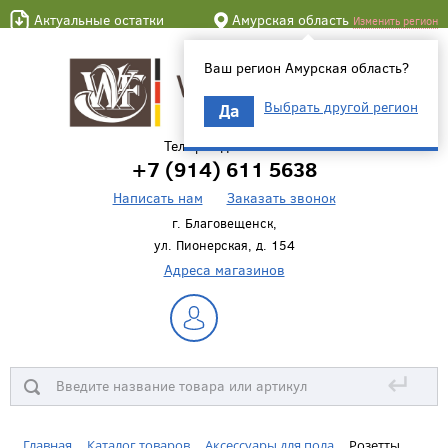
Актуальные остатки
Амурская область
Изменить регион
Ваш регион Амурская область?
Выбрать другой регион
Да
Телефон для связи
+7 (914) 611 5638
Написать нам
Заказать звонок
г. Благовещенск,
ул. Пионерская, д. 154
Адреса магазинов
↵
Главная
Каталог товаров
Аксессуары для пола
Розетты