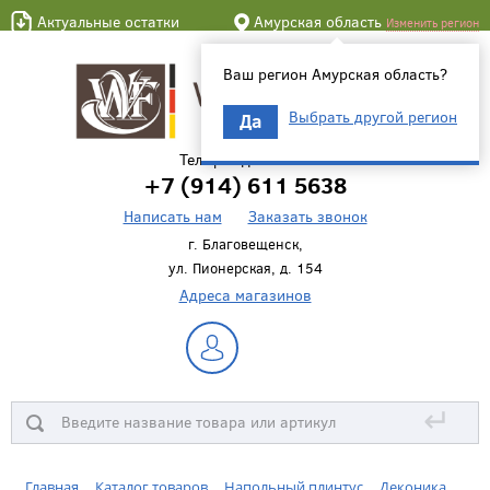
Актуальные остатки
Амурская область
Изменить регион
Ваш регион Амурская область?
Выбрать другой регион
Да
Телефон для связи
+7 (914) 611 5638
Написать нам
Заказать звонок
г. Благовещенск,
ул. Пионерская, д. 154
Адреса магазинов
↵
Главная
Каталог товаров
Напольный плинтус
Деконика