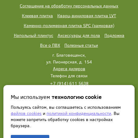
Соглашение на обработку персональных данных
Клеевая плитка
Кварц-виниловая плитка LVT
Каменно-полимерная плитка SPC (замковая)
Напольный плинтус
Аксессуары для пола
Подложка
Все о ПВХ
Полезные статьи
г. Благовещенск,
ул. Пионерская, д. 154
Адреса дилеров
Телефон для связи
+7 (914) 611 5638
+7 (914) 611 5638
Мы используем
технологию cookie
Написать нам
Заказать звонок
Пользуясь сайтом, вы соглашаетесь с использованием
файлов cookies
и
политикой конфиденциальности
. Вы
можете запретить обработку сookies в настройках
браузера.