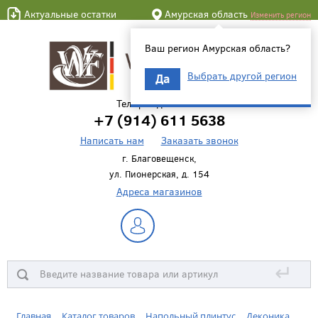
Актуальные остатки
Амурская область
Изменить регион
Ваш регион Амурская область?
Выбрать другой регион
Да
Телефон для связи
+7 (914) 611 5638
Написать нам
Заказать звонок
г. Благовещенск,
ул. Пионерская, д. 154
Адреса магазинов
↵
Главная
Каталог товаров
Напольный плинтус
Деконика