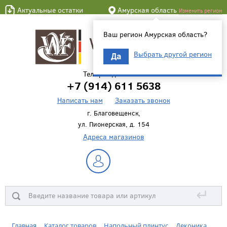
Актуальные остатки
Амурская область
Изменить регион
Ваш регион Амурская область?
Выбрать другой регион
Да
Телефон для связи
+7 (914) 611 5638
Написать нам
Заказать звонок
г. Благовещенск,
ул. Пионерская, д. 154
Адреса магазинов
↵
Главная
Каталог товаров
Напольный плинтус
Деконика