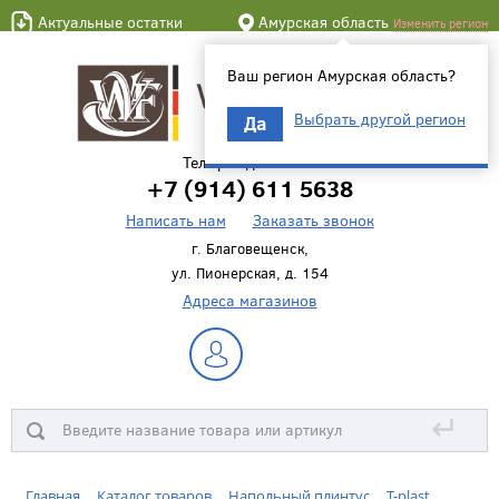
Актуальные остатки
Амурская область
Изменить регион
Ваш регион Амурская область?
Выбрать другой регион
Да
Телефон для связи
+7 (914) 611 5638
Написать нам
Заказать звонок
г. Благовещенск,
ул. Пионерская, д. 154
Адреса магазинов
↵
Главная
Каталог товаров
Напольный плинтус
T-plast