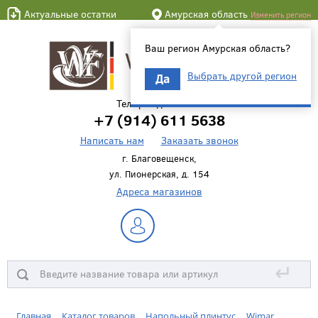
Актуальные остатки
Амурская область
Изменить регион
Ваш регион Амурская область?
Выбрать другой регион
Да
Телефон для связи
+7 (914) 611 5638
Написать нам
Заказать звонок
г. Благовещенск,
ул. Пионерская, д. 154
Адреса магазинов
↵
Главная
Каталог товаров
Напольный плинтус
Wimar