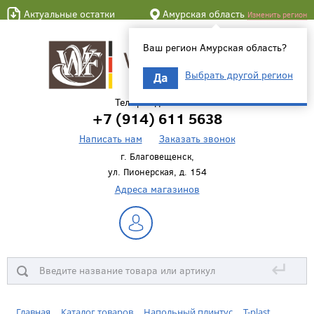
Актуальные остатки
Амурская область
Изменить регион
Ваш регион Амурская область?
Выбрать другой регион
Да
Телефон для связи
+7 (914) 611 5638
Написать нам
Заказать звонок
г. Благовещенск,
ул. Пионерская, д. 154
Адреса магазинов
↵
Главная
Каталог товаров
Напольный плинтус
T-plast