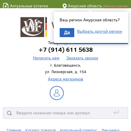
Актуальные остатки
Амурская область
Изменить регион
Ваш регион Амурская область?
Выбрать другой регион
Да
Телефон для связи
+7 (914) 611 5638
Написать нам
Заказать звонок
г. Благовещенск,
ул. Пионерская, д. 154
Адреса магазинов
↵
Главная
Каталог товаров
Напольный плинтус
Деконика