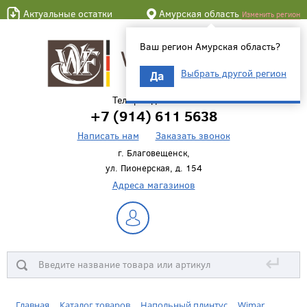
Актуальные остатки
Амурская область
Изменить регион
Ваш регион Амурская область?
Выбрать другой регион
Да
Телефон для связи
+7 (914) 611 5638
Написать нам
Заказать звонок
г. Благовещенск,
ул. Пионерская, д. 154
Адреса магазинов
↵
Главная
Каталог товаров
Напольный плинтус
Wimar