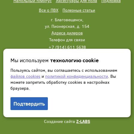
Напольный плинтус
Аксессуары для пола
Подложка
Все о ПВХ
Полезные статьи
г. Благовещенск,
ул. Пионерская, д. 154
Адреса дилеров
Телефон для связи
+7 (914) 611 5638
+7 (914) 611 5638
Мы используем
технологию cookie
Написать нам
Заказать звонок
Пользуясь сайтом, вы соглашаетесь с использованием
файлов cookies
и
политикой конфиденциальности
. Вы
можете запретить обработку сookies в настройках
браузера.
Подтвердить
© 2012 - 2026, Wonderful Vinyl Floor. Все права защищены.
Создание сайта
Z-LABS