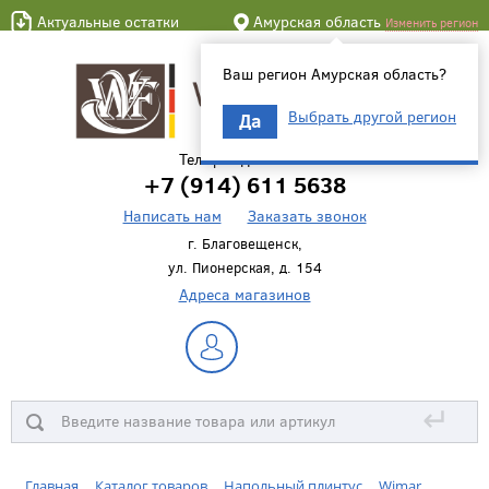
Актуальные остатки
Амурская область
Изменить регион
Ваш регион Амурская область?
Выбрать другой регион
Да
Телефон для связи
+7 (914) 611 5638
Написать нам
Заказать звонок
г. Благовещенск,
ул. Пионерская, д. 154
Адреса магазинов
↵
Главная
Каталог товаров
Напольный плинтус
Wimar