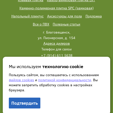
Каменно-полимерная плитка SPC (замковая)
Напольный плинтус
Аксессуары для пола
Подложка
Все о ПВХ
Полезные статьи
г. Благовещенск,
ул. Пионерская, д. 154
Адреса дилеров
Телефон для связи
+7 (914) 611 5638
+7 (914) 611 5638
Мы используем
технологию cookie
Написать нам
Заказать звонок
Пользуясь сайтом, вы соглашаетесь с использованием
файлов cookies
и
политикой конфиденциальности
. Вы
можете запретить обработку сookies в настройках
браузера.
Подтвердить
© 2012 - 2026, Wonderful Vinyl Floor. Все права защищены.