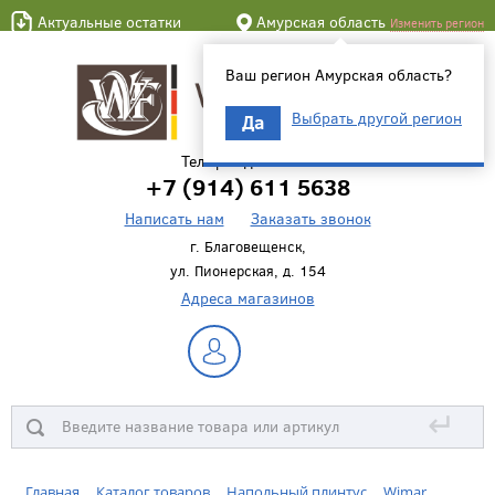
Актуальные остатки
Амурская область
Изменить регион
Ваш регион Амурская область?
Выбрать другой регион
Да
Телефон для связи
+7 (914) 611 5638
Написать нам
Заказать звонок
г. Благовещенск,
ул. Пионерская, д. 154
Адреса магазинов
↵
Главная
Каталог товаров
Напольный плинтус
Wimar