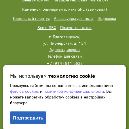
Каменно-полимерная плитка SPC (замковая)
Напольный плинтус
Аксессуары для пола
Подложка
Все о ПВХ
Полезные статьи
г. Благовещенск,
ул. Пионерская, д. 154
Адреса дилеров
Телефон для связи
+7 (914) 611 5638
+7 (914) 611 5638
Мы используем
технологию cookie
Написать нам
Заказать звонок
Пользуясь сайтом, вы соглашаетесь с использованием
файлов cookies
и
политикой конфиденциальности
. Вы
можете запретить обработку сookies в настройках
браузера.
Подтвердить
© 2012 - 2026, Wonderful Vinyl Floor. Все права защищены.