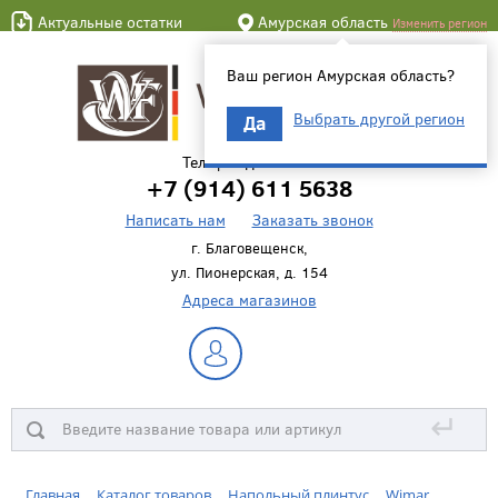
Актуальные остатки
Амурская область
Изменить регион
Ваш регион Амурская область?
Выбрать другой регион
Да
Телефон для связи
+7 (914) 611 5638
Написать нам
Заказать звонок
г. Благовещенск,
ул. Пионерская, д. 154
Адреса магазинов
↵
Главная
Каталог товаров
Напольный плинтус
Wimar