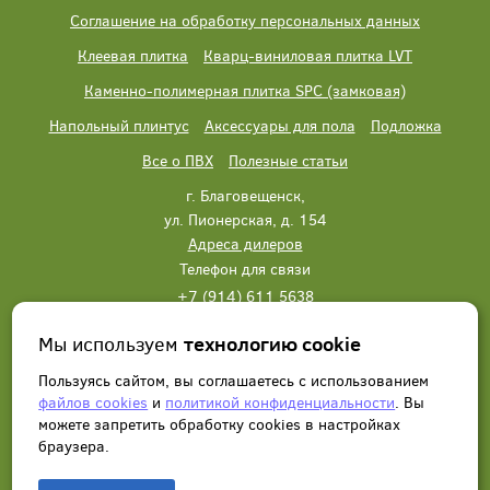
Соглашение на обработку персональных данных
Клеевая плитка
Кварц-виниловая плитка LVT
Каменно-полимерная плитка SPC (замковая)
Напольный плинтус
Аксессуары для пола
Подложка
Все о ПВХ
Полезные статьи
г. Благовещенск,
ул. Пионерская, д. 154
Адреса дилеров
Телефон для связи
+7 (914) 611 5638
+7 (914) 611 5638
Мы используем
технологию cookie
Написать нам
Заказать звонок
Пользуясь сайтом, вы соглашаетесь с использованием
файлов cookies
и
политикой конфиденциальности
. Вы
можете запретить обработку сookies в настройках
браузера.