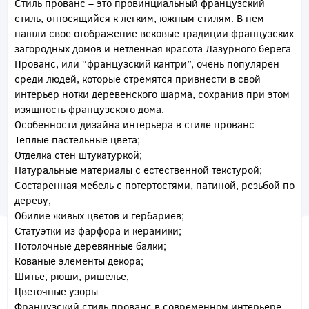
Стиль прованс – это провинциальный французский
стиль, относящийся к легким, южным стилям. В нем
нашли свое отображение вековые традиции французских
загородных домов и нетленная красота Лазурного берега.
Прованс, или “французский кантри”, очень популярен
среди людей, которые стремятся привнести в свой
интерьер нотки деревенского шарма, сохранив при этом
изящность французского дома.
Особенности дизайна интерьера в стиле прованс
Теплые пастельные цвета;
Отделка стен штукатуркой;
Натуральные материалы с естественной текстурой;
Состаренная мебель с потертостями, патиной, резьбой по
дереву;
Обилие живых цветов и гербариев;
Статуэтки из фарфора и керамики;
Потолочные деревянные балки;
Кованые элементы декора;
Шитье, рюши, ришелье;
Цветочные узоры.
Французский стиль прованс в современном интерьере