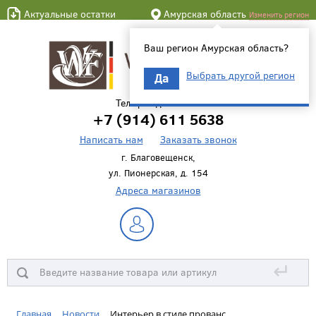
Актуальные остатки
Амурская область
Изменить регион
Ваш регион Амурская область?
Выбрать другой регион
Да
Телефон для связи
+7 (914) 611 5638
Написать нам
Заказать звонок
г. Благовещенск,
ул. Пионерская, д. 154
Адреса магазинов
↵
Главная
Новости
Интерьер в стиле прованс