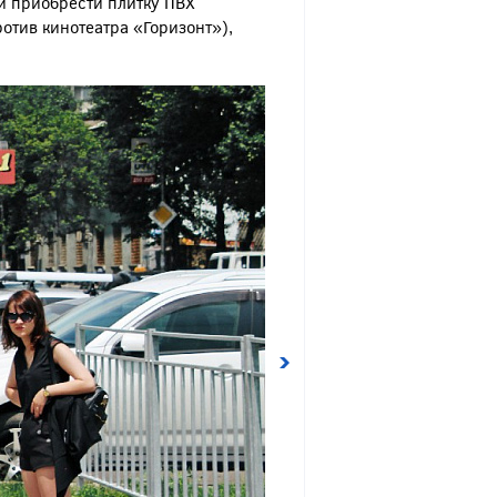
 и приобрести плитку ПВХ
отив кинотеатра «Горизонт»),