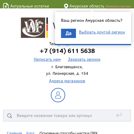
Актуальные остатки
Амурская область
Изменить регион
Ваш регион Амурская область?
Выбрать другой регион
Да
Телефон для связи
+7 (914) 611 5638
Написать нам
Заказать звонок
г. Благовещенск,
ул. Пионерская, д. 154
Адреса магазинов
↵
Главная
Блог
Основные способы чистки ПВХ