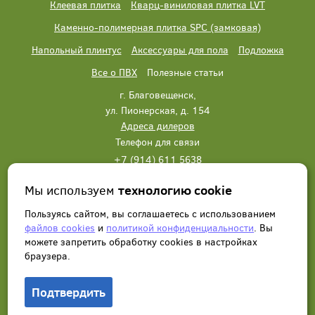
Клеевая плитка
Кварц-виниловая плитка LVT
Каменно-полимерная плитка SPC (замковая)
Напольный плинтус
Аксессуары для пола
Подложка
Все о ПВХ
Полезные статьи
г. Благовещенск,
ул. Пионерская, д. 154
Адреса дилеров
Телефон для связи
+7 (914) 611 5638
+7 (914) 611 5638
Мы используем
технологию cookie
Написать нам
Заказать звонок
Пользуясь сайтом, вы соглашаетесь с использованием
файлов cookies
и
политикой конфиденциальности
. Вы
можете запретить обработку сookies в настройках
браузера.
Подтвердить