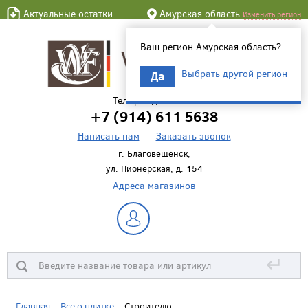
Актуальные остатки
Амурская область
Изменить регион
Ваш регион Амурская область?
Выбрать другой регион
Да
Телефон для связи
+7 (914) 611 5638
Написать нам
Заказать звонок
г. Благовещенск,
ул. Пионерская, д. 154
Адреса магазинов
↵
Главная
Все о плитке
Строителю