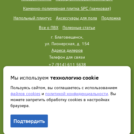
Каменно-полимерная плитка SPC (замковая)
Напольный плинтус
Аксессуары для пола
Подложка
Все о ПВХ
Полезные статьи
г. Благовещенск,
ул. Пионерская, д. 154
Адреса дилеров
Телефон для связи
+7 (914) 611 5638
+7 (914) 611 5638
Мы используем
технологию cookie
Написать нам
Заказать звонок
Пользуясь сайтом, вы соглашаетесь с использованием
файлов cookies
и
политикой конфиденциальности
. Вы
можете запретить обработку сookies в настройках
браузера.
Подтвердить
© 2012 - 2026, Wonderful Vinyl Floor. Все права защищены.