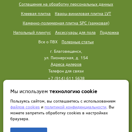
Соглашение на обработку персональных данных
Клеевая плитка
Кварц-виниловая плитка LVT
Каменно-полимерная плитка SPC (замковая)
Напольный плинтус
Аксессуары для пола
Подложка
Все о ПВХ
Полезные статьи
г. Благовещенск,
ул. Пионерская, д. 154
Адреса дилеров
Телефон для связи
+7 (914) 611 5638
+7 (914) 611 5638
Мы используем
технологию cookie
Написать нам
Заказать звонок
Пользуясь сайтом, вы соглашаетесь с использованием
файлов cookies
и
политикой конфиденциальности
. Вы
можете запретить обработку сookies в настройках
браузера.