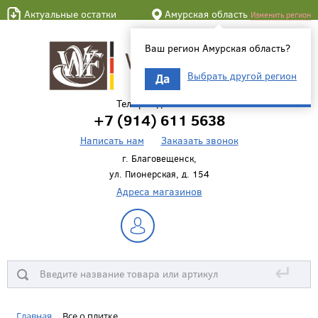
Актуальные остатки
Амурская область
Изменить регион
Ваш регион Амурская область?
Выбрать другой регион
Да
Телефон для связи
+7 (914) 611 5638
Написать нам
Заказать звонок
г. Благовещенск,
ул. Пионерская, д. 154
Адреса магазинов
↵
Главная
Все о плитке