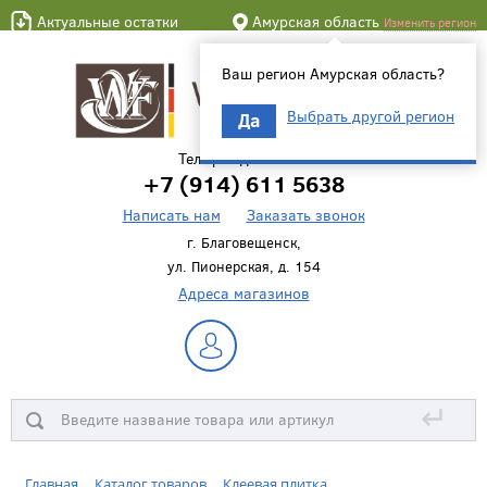
Актуальные остатки
Амурская область
Изменить регион
Ваш регион Амурская область?
Выбрать другой регион
Да
Телефон для связи
+7 (914) 611 5638
Написать нам
Заказать звонок
г. Благовещенск,
ул. Пионерская, д. 154
Адреса магазинов
↵
Главная
Каталог товаров
Клеевая плитка