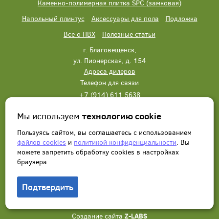
Каменно-полимерная плитка SPC (замковая)
Напольный плинтус
Аксессуары для пола
Подложка
Все о ПВХ
Полезные статьи
г. Благовещенск,
ул. Пионерская, д. 154
Адреса дилеров
Телефон для связи
+7 (914) 611 5638
+7 (914) 611 5638
Мы используем
технологию cookie
Написать нам
Заказать звонок
Пользуясь сайтом, вы соглашаетесь с использованием
файлов cookies
и
политикой конфиденциальности
. Вы
можете запретить обработку сookies в настройках
браузера.
Подтвердить
© 2012 - 2026, Wonderful Vinyl Floor. Все права защищены.
Создание сайта
Z-LABS