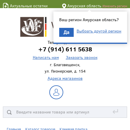
Актуальные остатки
Амурская область
Изменить регион
Ваш регион Амурская область?
Выбрать другой регион
Да
Телефон для связи
+7 (914) 611 5638
Написать нам
Заказать звонок
г. Благовещенск,
ул. Пионерская, д. 154
Адреса магазинов
↵
Главная
Каталог товаров
Клеевая плитка