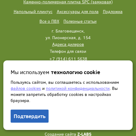
Каменно-полимерная плитка SPC (замковая)
Напольный плинтус
Аксессуары для пола
Подложка
Все о ПВХ
Полезные статьи
г. Благовещенск,
ул. Пионерская, д. 154
Адреса дилеров
Телефон для связи
+7 (914) 611 5638
+7 (914) 611 5638
Мы используем
технологию cookie
Написать нам
Заказать звонок
Пользуясь сайтом, вы соглашаетесь с использованием
файлов cookies
и
политикой конфиденциальности
. Вы
можете запретить обработку сookies в настройках
браузера.
Подтвердить
© 2012 - 2026, Wonderful Vinyl Floor. Все права защищены.
Создание сайта
Z-LABS