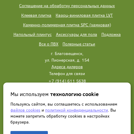
Соглашение на обработку персональных данных
Клеевая плитка
Кварц-виниловая плитка LVT
Каменно-полимерная плитка SPC (замковая)
Напольный плинтус
Аксессуары для пола
Подложка
Все о ПВХ
Полезные статьи
г. Благовещенск,
ул. Пионерская, д. 154
Адреса дилеров
Телефон для связи
+7 (914) 611 5638
+7 (914) 611 5638
Мы используем
технологию cookie
Написать нам
Заказать звонок
Пользуясь сайтом, вы соглашаетесь с использованием
файлов cookies
и
политикой конфиденциальности
. Вы
можете запретить обработку сookies в настройках
браузера.