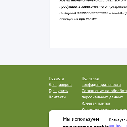
могут незначительно отличаться от 
продукции, в зависимости от разрешен
настроек вашего монитора, а также у
освещения при съемке.
Новости
Политика
Для дилеров
конфиденциальности
Где купить
Соглашение на обработ
Контакты
персональных данных
Клеевая плитка
Кварц-виниловая плитк
LVT
Мы используем
Пользуяс
конфиден
технологию cookie