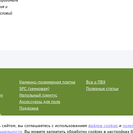
оригинала
ия и
словий
Каменно-полимерная плитка
Все о ПВХ
SPC (замковая)
Полезные статьи
ку
Напольный плинтус
Аксессуары для пола
Подложка
а
ь сайтом, вы соглашаетесь с использованием
файлов cookies
и
поли
циальности
. Вы можете запретить обработку сookies в настройках 