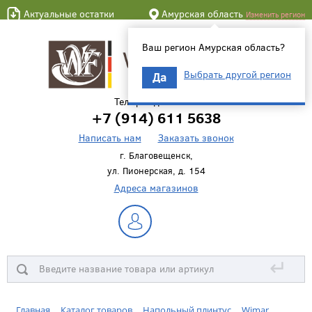
Актуальные остатки
Амурская область
Изменить регион
Ваш регион Амурская область?
Выбрать другой регион
Да
Телефон для связи
+7 (914) 611 5638
Написать нам
Заказать звонок
г. Благовещенск,
ул. Пионерская, д. 154
Адреса магазинов
↵
Главная
Каталог товаров
Напольный плинтус
Wimar