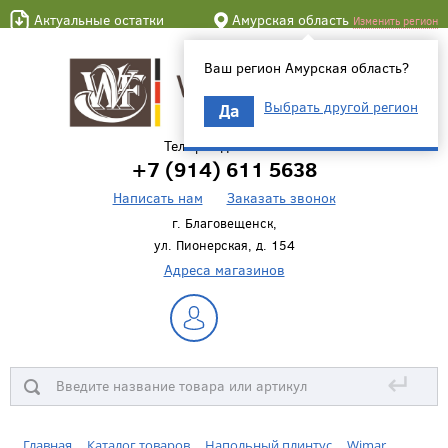
Актуальные остатки
Амурская область
Изменить регион
Ваш регион Амурская область?
Выбрать другой регион
Да
Телефон для связи
+7 (914) 611 5638
Написать нам
Заказать звонок
г. Благовещенск,
ул. Пионерская, д. 154
Адреса магазинов
↵
Главная
Каталог товаров
Напольный плинтус
Wimar