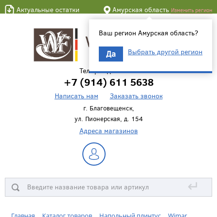
Актуальные остатки
Амурская область
Изменить регион
Ваш регион Амурская область?
Выбрать другой регион
Да
Телефон для связи
+7 (914) 611 5638
Написать нам
Заказать звонок
г. Благовещенск,
ул. Пионерская, д. 154
Адреса магазинов
↵
Главная
Каталог товаров
Напольный плинтус
Wimar