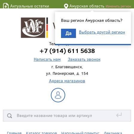
Актуальные остатки
Амурская область
Изменить регион
Ваш регион Амурская область?
Выбрать другой регион
Да
Телефон для связи
+7 (914) 611 5638
Написать нам
Заказать звонок
г. Благовещенск,
ул. Пионерская, д. 154
Адреса магазинов
↵
Главная
Каталог товаров
Напольный плинтус
Деконика