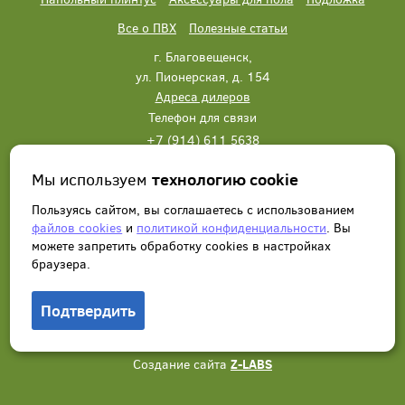
Все о ПВХ
Полезные статьи
г. Благовещенск,
ул. Пионерская, д. 154
Адреса дилеров
Телефон для связи
+7 (914) 611 5638
+7 (914) 611 5638
Мы используем
технологию cookie
Написать нам
Заказать звонок
Пользуясь сайтом, вы соглашаетесь с использованием
файлов cookies
и
политикой конфиденциальности
. Вы
можете запретить обработку сookies в настройках
браузера.
Подтвердить
© 2012 - 2026, Wonderful Vinyl Floor. Все права защищены.
Создание сайта
Z-LABS