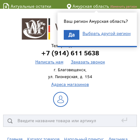
Актуальные остатки
Амурская область
Изменить регион
Ваш регион Амурская область?
Выбрать другой регион
Да
Телефон для связи
+7 (914) 611 5638
Написать нам
Заказать звонок
г. Благовещенск,
ул. Пионерская, д. 154
Адреса магазинов
↵
Главная
Каталог товаров
Напольный плинтус
Деконика