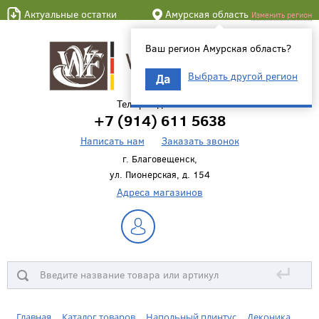
Актуальные остатки
Амурская область
Изменить регион
Ваш регион Амурская область?
Выбрать другой регион
Да
Телефон для связи
+7 (914) 611 5638
Написать нам
Заказать звонок
г. Благовещенск,
ул. Пионерская, д. 154
Адреса магазинов
↵
Главная
Каталог товаров
Напольный плинтус
Деконика