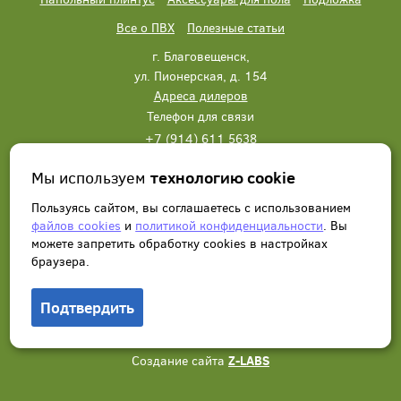
Все о ПВХ
Полезные статьи
г. Благовещенск,
ул. Пионерская, д. 154
Адреса дилеров
Телефон для связи
+7 (914) 611 5638
+7 (914) 611 5638
Мы используем
технологию cookie
Написать нам
Заказать звонок
Пользуясь сайтом, вы соглашаетесь с использованием
файлов cookies
и
политикой конфиденциальности
. Вы
можете запретить обработку сookies в настройках
браузера.
Подтвердить
© 2012 - 2026, Wonderful Vinyl Floor. Все права защищены.
Создание сайта
Z-LABS