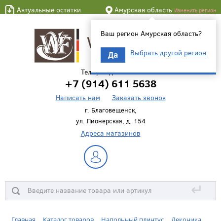
Актуальные остатки
Амурская область
Изменить регион
Ваш регион Амурская область?
Выбрать другой регион
Да
Телефон для связи
+7 (914) 611 5638
Написать нам
Заказать звонок
г. Благовещенск,
ул. Пионерская, д. 154
Адреса магазинов
↵
Главная
Каталог товаров
Напольный плинтус
Деконика